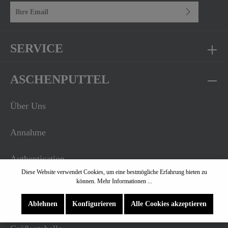
E-Mail-Adresse*
Ich habe die
Datenschutzbestimmungen
zur Kenntnis genommen und die
AGB
gelesen und bin mit ihnen einverstanden.
SERVICE
ASCHENPUTTEL
Über Uns
Annahme
Authentication
Diese Website verwendet Cookies, um eine bestmögliche Erfahrung bieten zu
können.
Mehr Informationen ...
INFORMATIONEN
Ablehnen
Konfigurieren
Alle Cookies akzeptieren