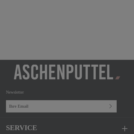
Newsletter
E-Mail-Adresse*
Ich habe die
Datenschutzbestimmungen
zur Kenntnis genommen und die
AGB
gelesen und bin mit ihnen einverstanden.
SERVICE