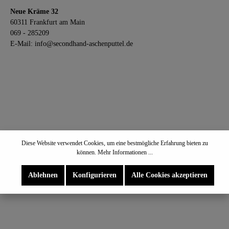
Neue Kräme 32
60311 Frankfurt am Main
069 - 285209
E-Mail: info@secondhand-aschenputtel.de
Diese Website verwendet Cookies, um eine bestmögliche Erfahrung bieten zu
können.
Mehr Informationen ...
Ablehnen
Konfigurieren
Alle Cookies akzeptieren