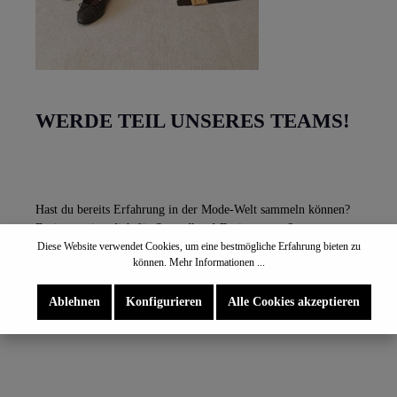
WERDE TEIL UNSERES TEAMS!
Hast du bereits Erfahrung in der Mode-Welt sammeln können?
Du interessiert dich für Secondhand-Designerware?
Diese Website verwendet Cookies, um eine bestmögliche Erfahrung bieten zu
können.
Mehr Informationen ...
Schicke uns deine Bewerbungsunterlagen an info@secondhand-
aschenputtel.de
Ablehnen
Konfigurieren
Alle Cookies akzeptieren
Wir freuen uns auf Dich!